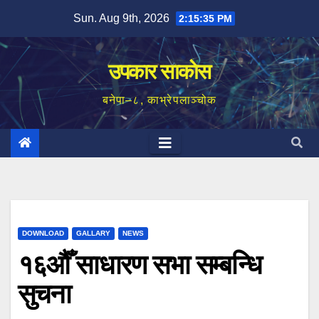
Skip
Sun. Aug 9th, 2026
2:15:36 PM
to
content
उपकार साकाेस
बनेपा–८, काभ्रेपलाञ्चोक
DOWNLOAD
GALLARY
NEWS
१६औँ साधारण सभा सम्बन्धि
सुचना